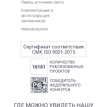
Лампы, источники света
Комплектующие и
аксессуары для
светильников
Низковольтное
оборудование
Сценическое освещение,
Сертификат соответствия
проекторы
CMK ISO 9001-2015
Металлоконструкции для
уличного освещения,
КОЛИЧЕСТВО
мачты, опоры
16161
РЕАЛИЗОВАННЫХ
ПРОЕКТОВ
ПОБЕДИТЕЛЬ
ФЕДЕРАЛЬНОГО
КОНКУРСА
ГДЕ МОЖНО УВИДЕТЬ НАШУ