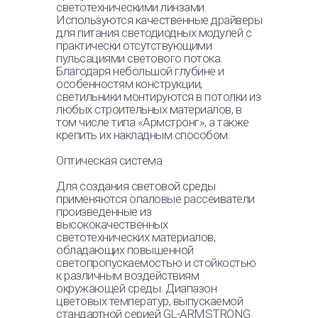
светотехническими линзами.
GL-CLASSIC EVEN 60
60 Вт
Используются качественные драйверы
IP54 SV ECO
3900 лм
для питания светодиодных модулей с
практически отсутствующими
GL-OPTIM MAXI EVEN
20 Вт
пульсациями светового потока.
20 SV ECO
1750 лм
Благодаря небольшой глубине и
особенностям конструкции,
GL-OPTIM MAXI EVEN
20 Вт
светильники монтируются в потолки из
любых строительных материалов, в
20 IP54 SV ECO
1750 лм
том числе типа «Армстронг», а также
крепить их накладным способом.
GL-OPTIM EVEN 20 SV
20 Вт
ECO
1750 лм
Оптическая система
GL-OPTIM EVEN 20 IP54
20 Вт
Для создания световой среды
SV ECO
1750 лм
применяются опаловые рассеиватели
произведенные из
высококачественных
GL-GRILYATO EVEN 40
40 Вт
светотехнических материалов,
SV ECO
4150 лм
обладающих повышенной
светопропускаемостью и стойкостью
GL-GRILYATO EVEN 60
58 Вт
к различным воздействиям
SV ECO
6200 лм
окружающей среды. Диапазон
цветовых температур, выпускаемой
GL-GRILYATO EVEN 80
80 Вт
стандартной серией GL-ARMSTRONG