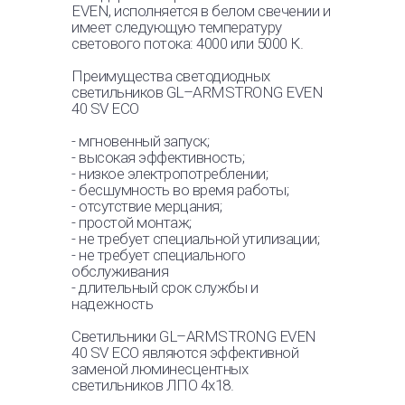
SV ECO
8300 лм
EVEN, исполняется в белом свечении и
имеет следующую температуру
светового потока: 4000 или 5000 К.
GL-GRILYATO EVEN 40
40 Вт
IP54 SV ECO
4150 лм
Преимущества светодиодных
светильников GL–ARMSTRONG EVEN
GL-GRILYATO EVEN 60
58 Вт
40 SV ECO
IP54 SV ECO
6200 лм
- мгновенный запуск;
- высокая эффективность;
GL-GRILYATO EVEN 80
80 Вт
- низкое электропотреблении;
IP54 SV ECO
8300 лм
- бесшумность во время работы;
- отсутствие мерцания;
- простой монтаж;
- не требует специальной утилизации;
- не требует специального
обслуживания
- длительный срок службы и
надежность
Светильники GL–ARMSTRONG EVEN
40 SV ECO являются эффективной
заменой люминесцентных
светильников ЛПО 4х18.