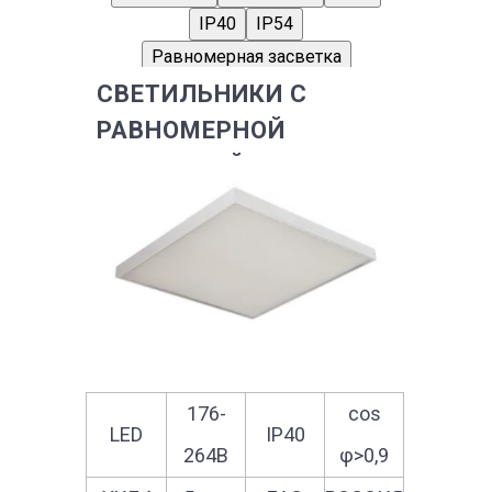
IP40
IP54
Равномерная засветка
СВЕТИЛЬНИКИ С
РАВНОМЕРНОЙ
ЗАСВЕТКОЙ
МодельGL–ARMSTRONG EVEN 40 SV
ECO
176-
cos
LED
IP40
264В
φ>0,9