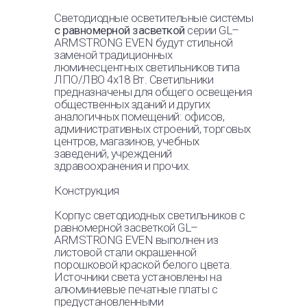
Cветодиодные осветительные системы
GL-CLASSIC MAXI EVEN
40 Вт
с равномерной засветкой
серии GL–
40 SV ECO
3500 лм
ARMSTRONG EVEN будут стильной
заменой традиционных
GL-CLASSIC MAXI EVEN
60 Вт
люминесцентных светильников типа
60 SV ECO
5250 лм
ЛПО/ЛВО 4х18 Вт. Светильники
предназначены для общего освещения
общественных зданий и других
GL-CLASSIC MAXI EVEN
40 Вт
аналогичных помещений: офисов,
40 IP54 SV ECO
3500 лм
административных строений, торговых
центров, магазинов, учебных
GL-CLASSIC MAXI EVEN
60 Вт
заведений, учреждений
60 IP54 SV ECO
5250 лм
здравоохранения и прочих.
Конструкция
GL-CLASSIC EVEN 40 SV
40 Вт
ECO
3500 лм
Корпус светодиодных светильников с
равномерной засветкой GL–
GL-CLASSIC EVEN 60 SV
60 Вт
ARMSTRONG EVEN выполнен из
ECO
5250 лм
листовой стали окрашенной
порошковой краской белого цвета.
GL-CLASSIC EVEN 40
40 Вт
Источники света установлены на
IP54 SV ECO
2600 лм
алюминиевые печатные платы с
предустановленными