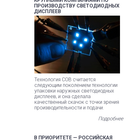
КРУПНЫМИ КОМПАНИЯМИ ПО
ПРОИЗВОДСТВУ СВЕТОДИОДНЫХ
ДИСПЛЕЕВ
Технология COB считается
следующим поколением технологии
упаковки наружных светодиодных
дисплеев, и она сделала
качественный скачок с точки зрения
производительности и подачи.
Подробнее
В ПРИОРИТЕТЕ — РОССИЙСКАЯ