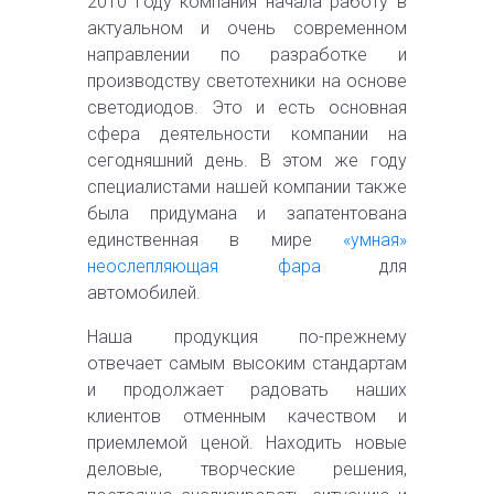
2010 году компания начала работу в
актуальном и очень современном
направлении по разработке и
производству светотехники на основе
светодиодов. Это и есть основная
сфера деятельности компании на
сегодняшний день. В этом же году
специалистами нашей компании также
была придумана и запатентована
единственная в мире
«умная»
неослепляющая фара
для
автомобилей.
Наша продукция по-прежнему
отвечает самым высоким стандартам
и продолжает радовать наших
клиентов отменным качеством и
приемлемой ценой. Находить новые
деловые, творческие решения,