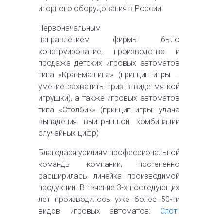
игорного оборудования в России.
Первоначальным
направлением фирмы было
конструирование, производство и
продажа детских игровых автоматов
типа «Кран-машина» (принцип игры –
умение захватить приз в виде мягкой
игрушки), а также игровых автоматов
типа «Столбик» (принцип игры: удача
выпадения выигрышной комбинации
случайных цифр)
Благодаря усилиям профессиональной
команды компании, постепенно
расширилась линейка производимой
продукции. В течение 3-х последующих
лет производилось уже более 50-ти
видов игровых автоматов:
Слот-